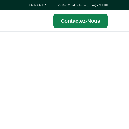
0
660-686002
22 Av. Moulay Ismail, Tanger 90000
Contactez-Nous
AUTRES
Protection des droits d’auteur
Mesures aux Frontières
E-datage
Nouveau
Noms de domaine
Gestion des oppositions
Recherche d’antériorité de brevets
Protection contre la contrefaçon
Renouvellement de marque
Transfert et cession de marque