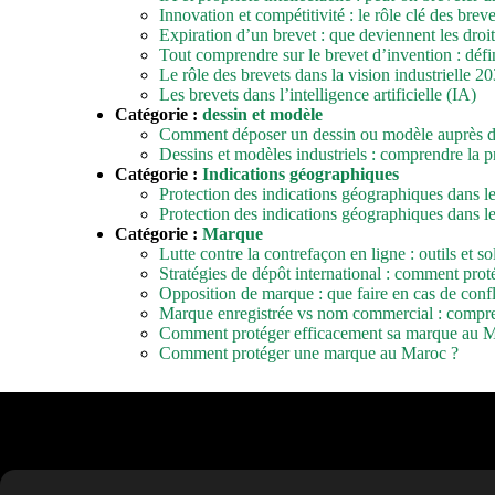
Innovation et compétitivité : le rôle clé des br
Expiration d’un brevet : que deviennent les droit
Tout comprendre sur le brevet d’invention : défin
Le rôle des brevets dans la vision industrielle 
Les brevets dans l’intelligence artificielle (IA)
Catégorie :
dessin et modèle
Comment déposer un dessin ou modèle auprès 
Dessins et modèles industriels : comprendre la p
Catégorie :
Indications géographiques
Protection des indications géographiques dans 
Protection des indications géographiques dans 
Catégorie :
Marque
Lutte contre la contrefaçon en ligne : outils et so
Stratégies de dépôt international : comment proté
Opposition de marque : que faire en cas de confl
Marque enregistrée vs nom commercial : comprend
Comment protéger efficacement sa marque au M
Comment protéger une marque au Maroc ?