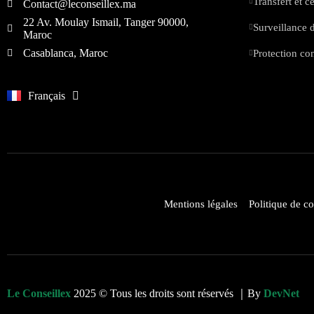
Transfert et 
Contact@leconseillex.ma
22 Av. Moulay Ismail, Tanger 90000,
Surveillance 
Maroc
Casablanca, Maroc
Protection co
English
Français
العربية
Mentions légales
Politique de co
Le Conseillex
2025 © Tous les droits sont réservés ｜By
DevNet