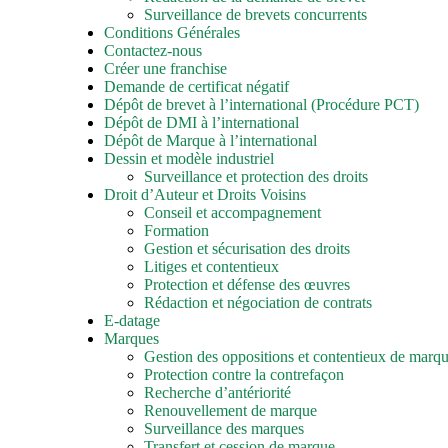
Surveillance de brevets concurrents
Anticipez vos concurr
Conditions Générales
Recherche d’antériorité
surveillance continue 
Contactez-nous
Vérifiez la disponibilité de votre marque
Créer une franchise
avant le dépôt.
Demande de certificat négatif
Dépôt de brevet à l’international (Procédure PCT)
Dépôt de DMI à l’international
Dépôt de Marque à l’international
Dessin et modèle industriel
Surveillance et protection des droits
Droit d’Auteur et Droits Voisins
Conseil et accompagnement
Formation
Gestion et sécurisation des droits
Litiges et contentieux
Protection et défense des œuvres
Rédaction et négociation de contrats
E-datage
Marques
Gestion des oppositions et contentieux de marq
Protection contre la contrefaçon
Recherche d’antériorité
Renouvellement de marque
Surveillance des marques
Transfert et cession de marque