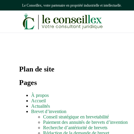
Le Conseillex, votre partenaire en propriété industrielle et intellectuelle.
BREVETS
MARQUES
Dépôt de brevet
Dépôt de marque
Plan de site
Protégez vos invention
Enregistrez votre marque et sécurisez vos
droits exclusifs.
Pages
Dépôt de brevet 
Dépôt de Marque à
Protégez vos innovat
l’international
À propos
Accueil
Paiement des an
Protégez votre marque à l'échelle mondiale
Actualités
et sécurisez vos droits exclusifs.
Assurez la continuité 
Brevet d’invention
paiement d'annuités si
Conseil stratégique en brevetabilité
Surveillance des marques
Paiement des annuités de brevets d’invention
Surveillance des
Recherche d’antériorité de brevets
Protégez votre marque en continu contre les
concurrents
Rédaction de la demande de brevet
imitations et les atteintes.