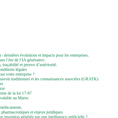
 dernières évolutions et impacts pour les entreprises.
ans l’ère de l’IA générative.
, traçabilité et preuve d’antériorité.
onditions légales
our votre entreprise ?
 savoir traditionnel et les connaissances associées (GRATK)
es
ion
rme de la loi 17-97
 valable au Maroc
 médicaments.
s pharmaceutiques et enjeux juridiques
ne invention générée par une intelligence artificielle ?