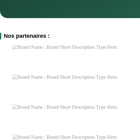
Dépôt de DMI à l'international
Protégez vos designs à l'international avec le dépôt de DMI !
Surveillance et protection des droits
Surveillez et protégez vos droits de propriété industrielle en toute sérénité !
Nos partenaires :
Autres
Protection des droits d’auteur
Mesures aux Frontières
E-datage
Nouveau
Noms de domaine
Gestion des oppositions
Recherche d’antériorité de brevets
Protection contre la contrefaçon
Renouvellement de marque
Transfert et cession de marque