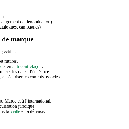
.
ster.
 changement de dénomination).
 catalogues, campagnes).
ie de marque
jectifs :
et futures.
x
et en
anti-contrefaçon
.
oniser les dates d’échéance.
 et sécuriser les contrats associés.
u Maroc et à l’international.
curisation juridique.
ue, la
veille
et la défense.