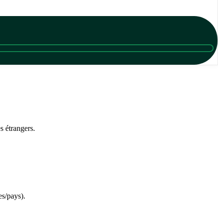
es étrangers.
es/pays).